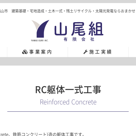
福山市
建築基礎・宅地造成・土木一式・残土リサイクル・太陽光発電
ならおまかせ
事業案内
施工実績
RC躯体一式工事
Reinforced Concrete
d Concrete、鉄筋コンクリート)造の躯体工事です。