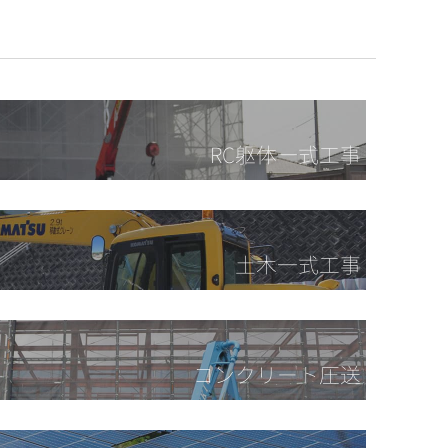
RC躯体一式工事
土木一式工事
コンクリート圧送