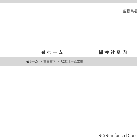
広島県
ホーム
会社案内
ホーム
>
事業案内
>
RC躯体一式工事
RC(Reinforce